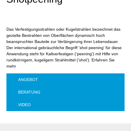
Mattieren
Shotpeening
Das Verfestigungsstrahlen oder Kugelstrahlen bezeichnet das
gezielte Bestrahlen von Oberflächen dynamisch hoch
beanspruchter Bauteile zur Verlängerung ihrer Lebensdauer.
Der international gebräuchliche Begriff 'shot peening' für diese
Anwendung steht für Kaltverfestigen ('peening') mit Hilfe von
rundkörnigem, kugeligem Strahlmittel ('shot'). Erfahren Sie
mehr
ANGEBOT
BERATUNG
VIDEO